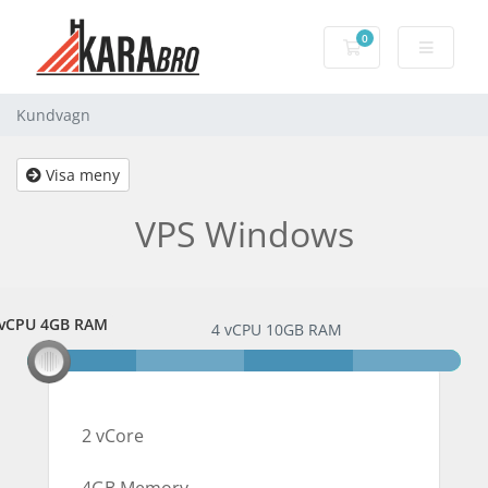
0
Kundvagn
Kundvagn
Visa meny
VPS Windows
 vCPU 4GB RAM
2 vCPU 4GB RAM
4 vCPU 10GB RAM
2 vCore