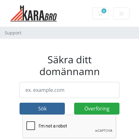
0
Kundvagn
Support
Säkra ditt
domännamn
Sök
Överföring